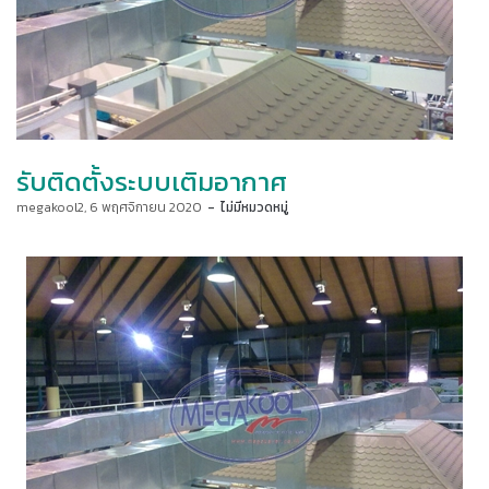
รับติดตั้งระบบเติมอากาศ
by
megakool2
6 พฤศจิกายน 2020
ไม่มีหมวดหมู่